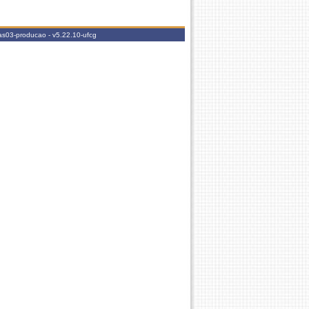
mas03-producao -
v5.22.10-ufcg