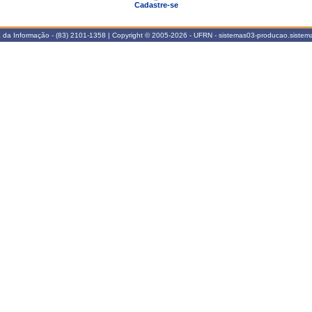
Cadastre-se
a da Informação - (83) 2101-1358 | Copyright © 2005-2026 - UFRN - sistemas03-producao.siste