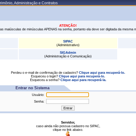
rimônio, Administração e Contratos
ATENÇÃO!
tras maiúsculas de minúsculas APENAS na senha, portanto ela deve ser digitada da mesma 
SIPAC
(Administrativo)
SIGAdmin
(Administração e Comunicação)
Perdeu o e-mail de confirmação de cadastro?
Clique aqui para recuperá-lo.
Esqueceu o login?
Clique aqui para recuperá-lo.
Esqueceu a senha?
Clique aqui para recuperá-la.
Entrar no Sistema
Usuário:
Senha:
Servidor,
caso ainda não possua cadastro no SIPAC,
clique no link abaixo.